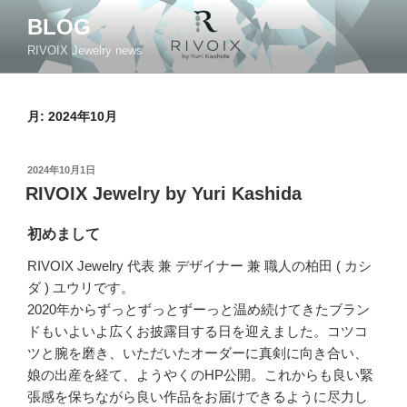
コ
BLOG
ン
RIVOIX Jewelry news
テ
ン
ツ
月:
2024年10月
へ
ス
キ
投
2024年10月1日
ッ
稿
RIVOIX Jewelry by Yuri Kashida
日:
プ
初めまして
RIVOIX Jewelry 代表 兼 デザイナー 兼 職人の柏田 ( カシ
ダ ) ユウリです。
2020年からずっとずっとずーっと温め続けてきたブラン
ドもいよいよ広くお披露目する日を迎えました。コツコ
ツと腕を磨き、いただいたオーダーに真剣に向き合い、
娘の出産を経て、ようやくのHP公開。これからも良い緊
張感を保ちながら良い作品をお届けできるように尽力し