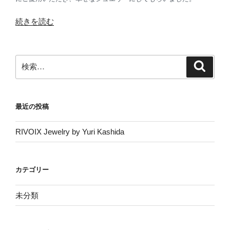
“RIVOIX
続きを読む
Jewelry
by
Yuri
検
検
Kashida”
索
索:
の
最近の投稿
RIVOIX Jewelry by Yuri Kashida
カテゴリー
未分類